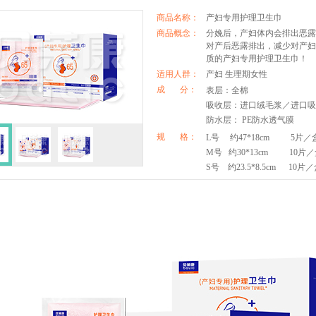
商品名称：
产妇专用护理卫生巾
商品概念：
分娩后，产妇体内会排出恶露
对产后恶露排出，减少对产妇
质的产妇专用护理卫生巾！
适用人群：
产妇 生理期女性
成 分：
表层：全棉
吸收层：进口绒毛浆／进口吸
防水层： PE防水透气膜
规 格：
L号 约47*18cm 5片／
M号 约30*13cm 10片
S号 约23.5*8.5cm 10片