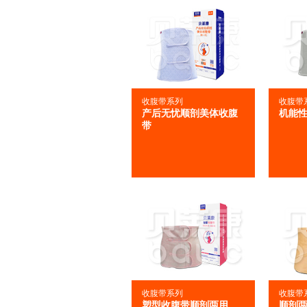
收腹带系列
收腹带
产后无忧顺剖美体收腹
机能
带
收腹带系列
收腹带
塑型收腹带顺剖两用
顺剖